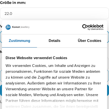
22.0
Verpackungseinheit:
10 - kl. Box
Zustimmung
Details
Über Cookies
Menge
Diese Webseite verwendet Cookies
Menge
Me
Wir verwenden Cookies, um Inhalte und Anzeigen zu
verringern
erh
personalisieren, Funktionen für soziale Medien anbieten
ZUM WARENKORB HINZUFÜGEN
zu können und die Zugriffe auf unsere Website zu
analysieren. Außerdem geben wir Informationen zu Ihrer
JETZT ZUM CHECKOUT
Verwendung unserer Website an unsere Partner für
soziale Medien, Werbung und Analysen weiter. Unsere
Lieferzeit: 2 - 5 Werktage
Partner führen diese Informationen möglicherweise mit
weiteren Daten zusammen, die Sie ihnen bereitgestellt