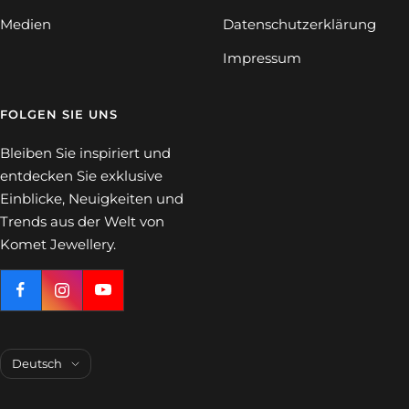
Medien
Datenschutzerklärung
Impressum
FOLGEN SIE UNS
Bleiben Sie inspiriert und
entdecken Sie exklusive
Einblicke, Neuigkeiten und
Trends aus der Welt von
Komet Jewellery.
Sprache
Deutsch
Komet Jewellery
Developed by
we-site