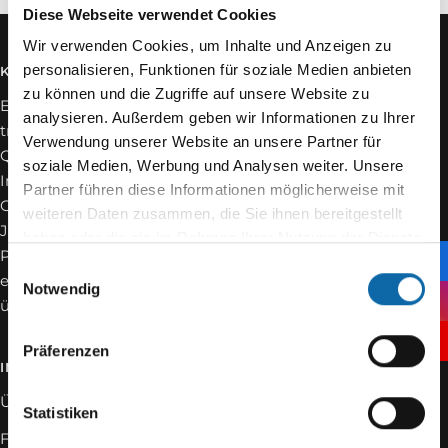
Diese Webseite verwendet Cookies
Wir verwenden Cookies, um Inhalte und Anzeigen zu
personalisieren, Funktionen für soziale Medien anbieten
KOMET JEWELLERY
ANWENDUNGSBEREICHE
zu können und die Zugriffe auf unsere Website zu
Entdecken Sie die
Bohren, Fräsen
analysieren. Außerdem geben wir Informationen zu Ihrer
traditionelle Komet-
Sägen, Trennen
Verwendung unserer Website an unsere Partner für
Qualität: Hochwertige
soziale Medien, Werbung und Analysen weiter. Unsere
Polieren, Schleifen
Instrumente, Made in
Partner führen diese Informationen möglicherweise mit
Germany, mit über 100
weiteren Daten zusammen, die Sie ihnen bereitgestellt
Korneisen
Jahren Erfahrung.
haben oder die sie im Rahmen Ihrer Nutzung der Dienste
Aufbewahren
Perfektion und
gesammelt haben.
Einwilligungsauswahl
erstklassiger Service in
Notwendig
Schmuckfotografie
über 110 Ländern weltweit.
Präferenzen
INFORMATIONEN
RECHTLICHES
Über Komet Jewellery
AGB
Statistiken
FAQ
Cookies