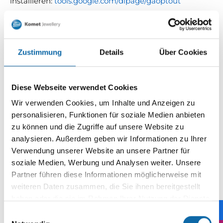
installieren:
tools.google.com/dlpage/gaoptout
Konversionsmessung mit dem Besucheraktions-
Pixel von Facebook
Zustimmung
Details
Über Cookies
Mit Ihrer Einwilligung setzen wir innerhalb unseres
Internetauftritts den “Besucheraktions
-
Pixel” der
Facebook Inc., 1601 S. California Ave, Palo Alto, CA
Diese Webseite verwendet Cookies
943
04, USA (“Facebook”) ein. So kann das
Verhalten
Wir verwenden Cookies, um Inhalte und Anzeigen zu
von Nutzern nachverfolgt werden, nachdem diese
personalisieren, Funktionen für soziale Medien anbieten
durch Klick auf eine Facebook- Werbeanzeige auf die
zu können und die Zugriffe auf unsere Website zu
Website des Anbieters weitergeleitet wurden. Dieses
analysieren. Außerdem geben wir Informationen zu Ihrer
Verfahren dient dazu, die Wirksamkeit der Facebook-
Verwendung unserer Website an unsere Partner für
Werbeanzeigen für statistische und
soziale Medien, Werbung und Analysen weiter. Unsere
Marktforschungszwecke auszuwerten und kann dazu
Partner führen diese Informationen möglicherweise mit
beitragen, zukünftige Werbemaßnahmen zu
weiteren Daten zusammen, die Sie ihnen bereitgestellt
optimieren. Die erhobenen Daten sind für uns
haben oder die sie im Rahmen Ihrer Nutzung der Dienste
gesammelt haben.
anonym, bieten uns also keine Rückschlüsse auf die
Einwilligungsauswahl