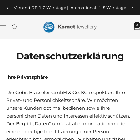
Direkt
Versand DE: 1–2 Werktage | International: 4–5 Werktage
Zurück
Wei
zum
Inhalt
Komet
0
Navigation
Jewellery
Datenschutzerklärung
Ihre Privatsphäre
Die Gebr. Brasseler GmbH & Co. KG respektiert Ihre
Privat- und Persönlichkeitssphäre. Wir möchten
unsere Kunden optimal bedienen sowie Ihre
persönlichen Daten und Interessen effektiv schützen.
Der Begr
iff „Daten“ umfasst alle Informationen, die
eine eindeutige Identifizierung einer Person
erleichtern bzw. ermöglichen. Wir halten uns dabei