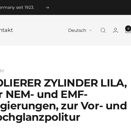
Weiter
0
ntakt
Sprache
Deutsch
4M
LIERER ZYLINDER LILA,
r NEM- und EMF-
gierungen, zur Vor- und
chglanzpolitur