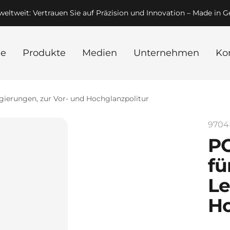
Versand DE: 1–2 Werktage | International: 4–5 Werktage
e
Produkte
Medien
Unternehmen
Ko
ierungen, zur Vor- und Hochglanzpolitur
970
PO
fü
Le
Ho