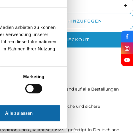
enge
Me
rringern
er
ZUM WARENKORB HINZUFÜGEN
 Medien anbieten zu können
hrer Verwendung unserer
JETZT ZUM CHECKOUT
 führen diese Informationen
ie im Rahmen Ihrer Nutzung
rzeit: 2 - 5 Werktage
Marketing
Schneller Versand
Schneller und zuverlässiger Versand auf alle Bestellungen
Sichere Bezahlung
Ihre Daten sind geschützt – einfache und sichere
Zahlungsmethoden.
Alle zulassen
Made in Germany
Tradition und Qualität seit 1923 – gefertigt in Deutschland.