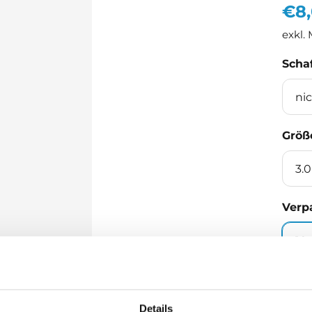
Ang
€8
exkl.
Schaf
ni
Größ
3.0
Verp
10
Men
Details