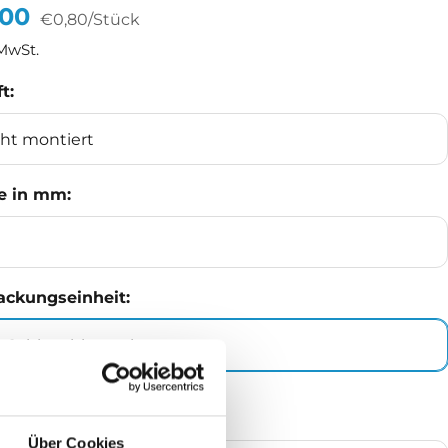
ebotspreis
,00
€0,80
/
Stück
 MwSt.
t:
cht montiert
e in mm:
ackungseinheit:
 - Schlauchbeutel
ge
Über Cookies