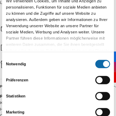
Wir verwenden Cookies, um Inhalte und Anzeigen zu
Lieferzeit: 2 - 5 Werktage
personalisieren, Funktionen für soziale Medien anbieten
zu können und die Zugriffe auf unsere Website zu
analysieren. Außerdem geben wir Informationen zu Ihrer
Verwendung unserer Website an unsere Partner für
Schneller Versand
Schneller und zuverlässiger Versand auf alle Bestellungen
soziale Medien, Werbung und Analysen weiter. Unsere
Partner führen diese Informationen möglicherweise mit
Sichere Bezahlung
weiteren Daten zusammen, die Sie ihnen bereitgestellt
Ihre Daten sind geschützt – einfache und sichere
haben oder die sie im Rahmen Ihrer Nutzung der Dienste
Zahlungsmethoden.
gesammelt haben.
Einwilligungsauswahl
Made in Germany
Notwendig
Tradition und Qualität seit 1923 – gefertigt in Deutschland.
Präferenzen
PRODUKTBESCHREIBUNG
Statistiken
Produktbeschreibung:
Konus-Fräser, mit Querhieb
Hervorragende und präzise Arbeitsergebnisse für
Marketing
Goldschmiede, Silberschmiede, Edelsteinfasser, Graveure