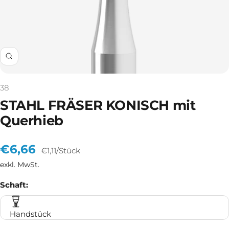
Zoom
38
STAHL FRÄSER KONISCH mit
Querhieb
Angebotspreis
€6,66
€1,11
/
Stück
exkl. MwSt.
Schaft:
Handstück