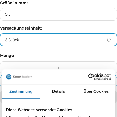
Größe in mm:
0.5
Verpackungseinheit:
6 Stück
Menge
Menge
Me
verringern
erh
ZUM WARENKORB HINZUFÜGEN
Zustimmung
Details
Über Cookies
Diese Webseite verwendet Cookies