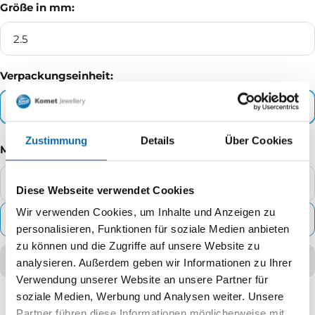
Größe in mm:
2.5
Verpackungseinheit:
5 - Blister
Zustimmung
Details
Über Cookies
Menge
Diese Webseite verwendet Cookies
Menge
Me
verringern
erh
Wir verwenden Cookies, um Inhalte und Anzeigen zu
ZUM WARENKORB HINZUFÜGEN
personalisieren, Funktionen für soziale Medien anbieten
zu können und die Zugriffe auf unsere Website zu
analysieren. Außerdem geben wir Informationen zu Ihrer
Verwendung unserer Website an unsere Partner für
soziale Medien, Werbung und Analysen weiter. Unsere
Partner führen diese Informationen möglicherweise mit