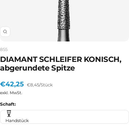
Zoom
855
DIAMANT SCHLEIFER KONISCH,
abgerundete Spitze
Angebotspreis
€42,25
€8,45
/
Stück
exkl. MwSt.
Schaft:
Handstück