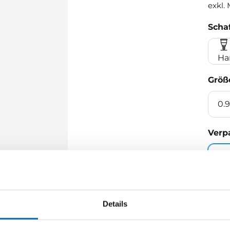
exkl.
Schaf
Ha
Größ
0.9
Verp
5 -
Men
Details
M