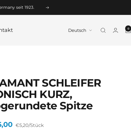
ermany seit 1923.
Weiter
0
ntakt
Sprache
Deutsch
IAMANT SCHLEIFER
ONISCH KURZ,
gerundete Spitze
ebotspreis
,00
€5,20
/
Stück