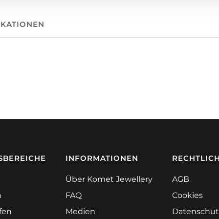
IKATIONEN
BEREICHE
INFORMATIONEN
RECHTLIC
Über Komet Jewellery
AGB
n
FAQ
Cookies
ifen
Medien
Datenschut