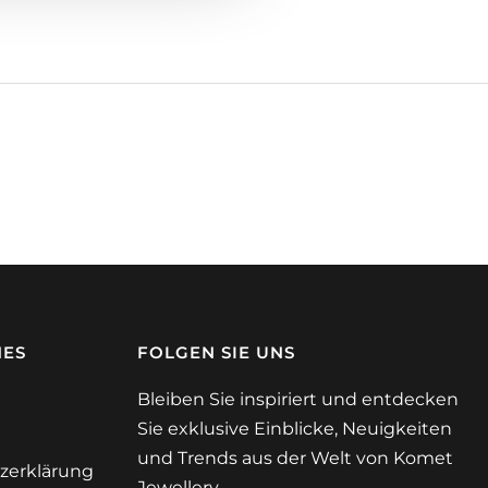
HES
FOLGEN SIE UNS
Bleiben Sie inspiriert und entdecken
Sie exklusive Einblicke, Neuigkeiten
und Trends aus der Welt von Komet
zerklärung
Jewellery.