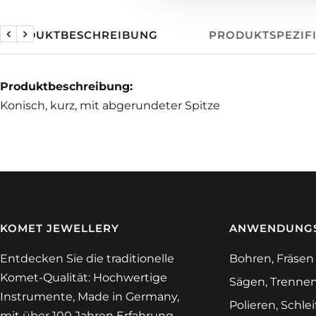
PRODUKTBESCHREIBUNG
PRODUKTSPEZIF
Zurück
Weiter
Produktbeschreibung:
Konisch, kurz, mit abgerundeter Spitze
KOMET JEWELLERY
ANWENDUNGS
Entdecken Sie die traditionelle
Bohren, Fräsen
Komet-Qualität: Hochwertige
Sägen, Trenne
Instrumente, Made in Germany,
Polieren, Schle
mit über 100 Jahren Erfahrung.