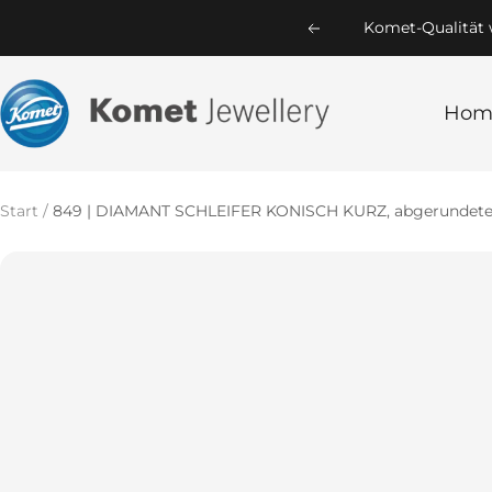
Direkt
Komet-Qualität w
Zurück
zum
Inhalt
Komet
Hom
Jewellery
Start
849 | DIAMANT SCHLEIFER KONISCH KURZ, abgerundete 