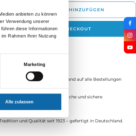
rringern
er
ZUM WARENKORB HINZUFÜGEN
 Medien anbieten zu können
hrer Verwendung unserer
 führen diese Informationen
JETZT ZUM CHECKOUT
ie im Rahmen Ihrer Nutzung
rzeit: 2 - 5 Werktage
Marketing
Schneller Versand
Schneller und zuverlässiger Versand auf alle Bestellungen
Sichere Bezahlung
Ihre Daten sind geschützt – einfache und sichere
Alle zulassen
Zahlungsmethoden.
Made in Germany
Tradition und Qualität seit 1923 – gefertigt in Deutschland.