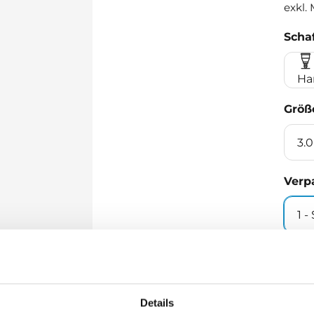
exkl.
Schaf
Ha
Größ
3.0
Verp
1 
Men
Details
M