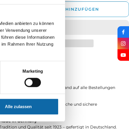
rringern
er
ZUM WARENKORB HINZUFÜGEN
 Medien anbieten zu können
hrer Verwendung unserer
 führen diese Informationen
ie im Rahmen Ihrer Nutzung
rzeit: 2 - 5 Werktage
Marketing
Schneller Versand
Schneller und zuverlässiger Versand auf alle Bestellungen
Sichere Bezahlung
Ihre Daten sind geschützt – einfache und sichere
Alle zulassen
Zahlungsmethoden.
Made in Germany
Tradition und Qualität seit 1923 – gefertigt in Deutschland.