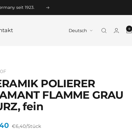
ermany seit 1923.
Weiter
0
ntakt
Sprache
Deutsch
0F
ERAMIK POLIERER
IAMANT FLAMME GRAU
RZ, fein
ebotspreis
,40
€6,40
/
Stück