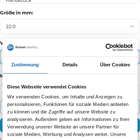
Größe in mm:
22.0
Verpackungseinheit:
1 - C Ständer
Zustimmung
Details
Über Cookies
Menge
Diese Webseite verwendet Cookies
Menge
Me
verringern
erh
Wir verwenden Cookies, um Inhalte und Anzeigen zu
ZUM WARENKORB HINZUFÜGEN
personalisieren, Funktionen für soziale Medien anbieten
zu können und die Zugriffe auf unsere Website zu
analysieren. Außerdem geben wir Informationen zu Ihrer
JETZT ZUM CHECKOUT
Verwendung unserer Website an unsere Partner für
Lieferzeit: 2 - 5 Werktage
soziale Medien, Werbung und Analysen weiter. Unsere