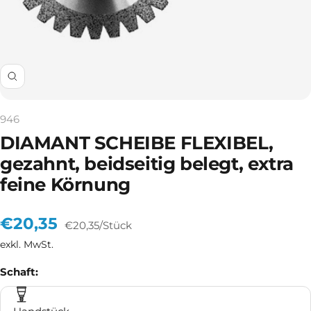
Zoom
946
DIAMANT SCHEIBE FLEXIBEL,
gezahnt, beidseitig belegt, extra
feine Körnung
Angebotspreis
€20,35
€20,35
/
Stück
exkl. MwSt.
Schaft:
Handstück