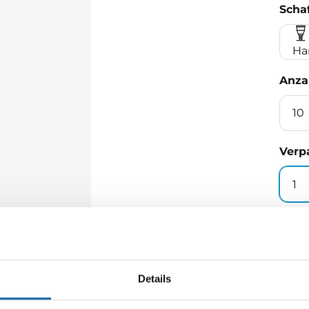
Schaf
Ha
Anza
10
Verp
1
Men
M
Details
ve