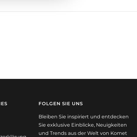
HES
FOLGEN SIE UNS
Bleiben Sie inspiriert und entdecken
Sie exklusive Einblicke, Neuigkeiten
und Trends aus der Welt von Komet
zerklärung