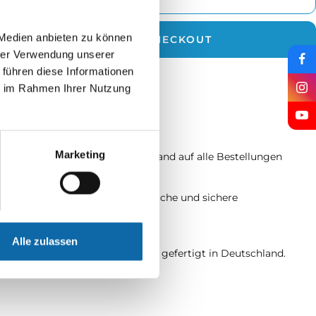
 Medien anbieten zu können
JETZT ZUM CHECKOUT
hrer Verwendung unserer
 führen diese Informationen
rzeit: 2 - 5 Werktage
ie im Rahmen Ihrer Nutzung
Schneller Versand
Marketing
Schneller und zuverlässiger Versand auf alle Bestellungen
Sichere Bezahlung
Ihre Daten sind geschützt – einfache und sichere
Zahlungsmethoden.
Made in Germany
Alle zulassen
Tradition und Qualität seit 1923 – gefertigt in Deutschland.