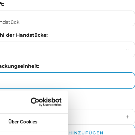
t:
ndstück
hl der Handstücke:
ackungseinheit:
ge
enge
Me
Über Cookies
rringern
er
ZUM WARENKORB HINZUFÜGEN