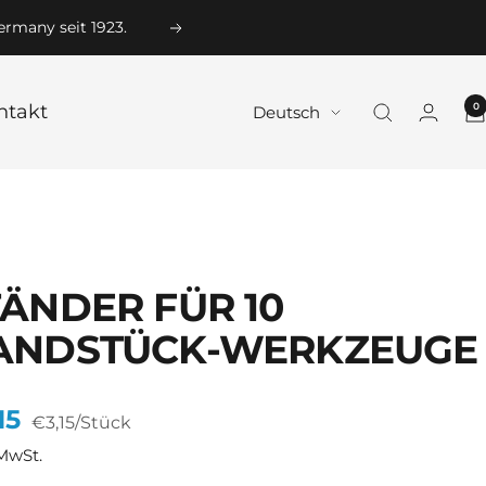
ermany seit 1923.
Weiter
0
ntakt
Sprache
Deutsch
TÄNDER FÜR 10
ANDSTÜCK-WERKZEUGE
ebotspreis
15
€3,15
/
Stück
 MwSt.