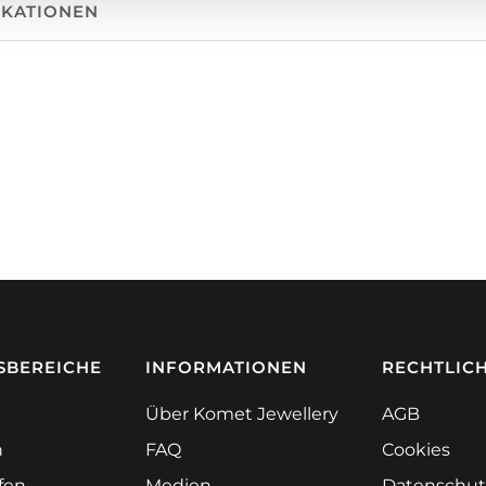
IKATIONEN
BEREICHE
INFORMATIONEN
RECHTLIC
Über Komet Jewellery
AGB
n
FAQ
Cookies
ifen
Medien
Datenschut