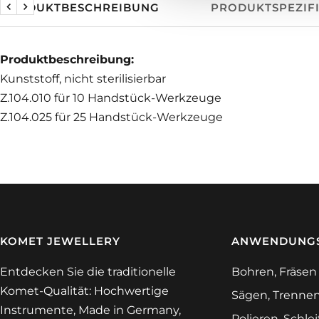
PRODUKTBESCHREIBUNG
PRODUKTSPEZIF
Zurück
Weiter
Produktbeschreibung:
Kunststoff, nicht sterilisierbar
Z.104.010 für 10 Handstück-Werkzeuge
Z.104.025 für 25 Handstück-Werkzeuge
KOMET JEWELLERY
ANWENDUNGS
Entdecken Sie die traditionelle
Bohren, Fräsen
Komet-Qualität: Hochwertige
Sägen, Trenne
Instrumente, Made in Germany,
Polieren, Schle