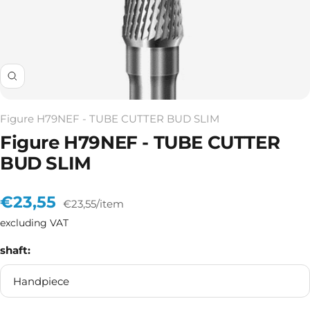
Zoom
Figure H79NEF - TUBE CUTTER BUD SLIM
Figure H79NEF - TUBE CUTTER
BUD SLIM
Sale
€23,55
€23,55
/
item
excluding VAT
price
shaft:
Handpiece