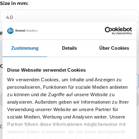
Size in mm:
4.0
Packaging Unit:
5% blister
Zustimmung
Details
Über Cookies
Quantity
Diese Webseite verwendet Cookies
Wir verwenden Cookies, um Inhalte und Anzeigen zu
ADD TO CART
Decrease
Increase
personalisieren, Funktionen für soziale Medien anbieten
quantity
quantity
zu können und die Zugriffe auf unsere Website zu
analysieren. Außerdem geben wir Informationen zu Ihrer
Verwendung unserer Website an unsere Partner für
soziale Medien, Werbung und Analysen weiter. Unsere
Partner führen diese Informationen möglicherweise mit
Delivery time: 2 - 5 working days
weiteren Daten zusammen, die Sie ihnen bereitgestellt