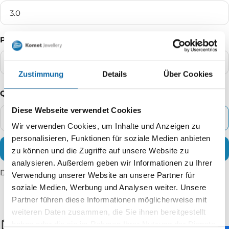
3.0
Packaging Unit:
10%Flower bag
Zustimmung
Details
Über Cookies
Quantity
Diese Webseite verwendet Cookies
ADD TO CART
Decrease
Increase
Wir verwenden Cookies, um Inhalte und Anzeigen zu
quantity
quantity
personalisieren, Funktionen für soziale Medien anbieten
BUY IT NOW
zu können und die Zugriffe auf unsere Website zu
analysieren. Außerdem geben wir Informationen zu Ihrer
Delivery time: 2 - 5 working days
Verwendung unserer Website an unsere Partner für
soziale Medien, Werbung und Analysen weiter. Unsere
Partner führen diese Informationen möglicherweise mit
weiteren Daten zusammen, die Sie ihnen bereitgestellt
Fast shipping
haben oder die sie im Rahmen Ihrer Nutzung der Dienste