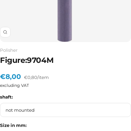
Zoom
Polisher
Figure:9704M
Sale
€8,00
€0,80
/
item
excluding VAT
price
shaft:
not mounted
Size in mm: