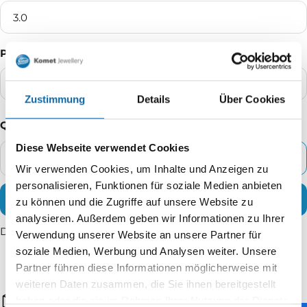
3.0
Packaging Unit:
100
Zustimmung
Details
Über Cookies
Quantity
Diese Webseite verwendet Cookies
ADD TO CART
Decrease
Increase
Wir verwenden Cookies, um Inhalte und Anzeigen zu
quantity
quantity
personalisieren, Funktionen für soziale Medien anbieten
BUY IT NOW
zu können und die Zugriffe auf unsere Website zu
analysieren. Außerdem geben wir Informationen zu Ihrer
Delivery time: 2 - 5 working days
Verwendung unserer Website an unsere Partner für
soziale Medien, Werbung und Analysen weiter. Unsere
Partner führen diese Informationen möglicherweise mit
weiteren Daten zusammen, die Sie ihnen bereitgestellt
Fast shipping
haben oder die sie im Rahmen Ihrer Nutzung der Dienste