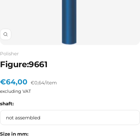
Zoom
Polisher
Figure:9661
Sale
€64,00
€0,64
/
item
excluding VAT
price
shaft:
not assembled
Size in mm: