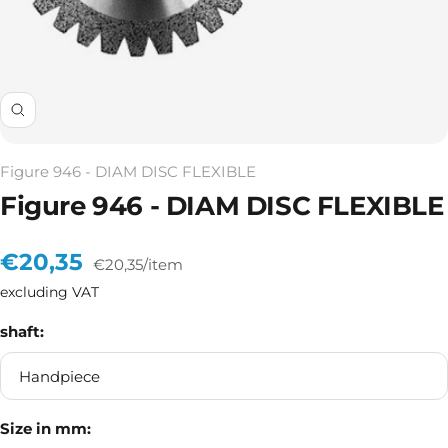
Zoom
Figure 946 - DIAM DISC FLEXIBLE
Figure 946 - DIAM DISC FLEXIBLE
Sale
€20,35
€20,35
/
item
excluding VAT
price
shaft:
Handpiece
Size in mm: