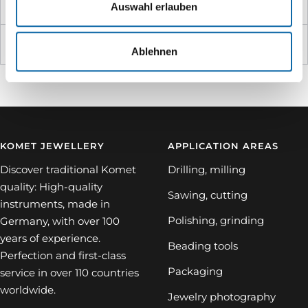
Optimale Drehzahl
12000
Auswahl erlauben
Produktname
DCB8CA.104.035 VPE 5
Ablehnen
KOMET JEWELLERY
APPLICATION AREAS
Discover traditional Komet
Drilling, milling
quality: High-quality
Sawing, cutting
instruments, made in
Polishing, grinding
Germany, with over 100
years of experience.
Beading tools
Perfection and first-class
Packaging
service in over 110 countries
worldwide.
Jewelry photography