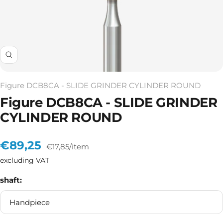
Zoom
Figure DCB8CA - SLIDE GRINDER CYLINDER ROUND
Figure DCB8CA - SLIDE GRINDER
CYLINDER ROUND
Sale
€89,25
€17,85
/
item
excluding VAT
price
shaft:
Handpiece